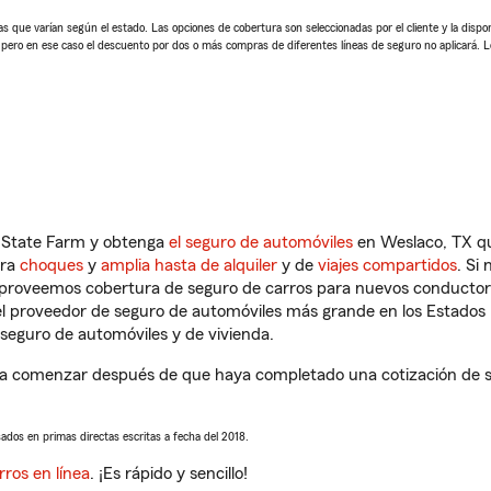
 que varían según el estado. Las opciones de cobertura son seleccionadas por el cliente y la disponib
, pero en ese caso el descuento por dos o más compras de diferentes líneas de seguro no aplicará. 
n State Farm y obtenga
el seguro de automóviles
en Weslaco, TX qu
tra
choques
y
amplia hasta de alquiler
y de
viajes compartidos
. Si
s proveemos cobertura de seguro de carros para nuevos conductores
l proveedor de seguro de automóviles más grande en los Estados
seguro de automóviles y de vivienda.
 a comenzar después de que haya completado una cotización de seg
sados en primas directas escritas a fecha del 2018.
rros en línea
. ¡Es rápido y sencillo!