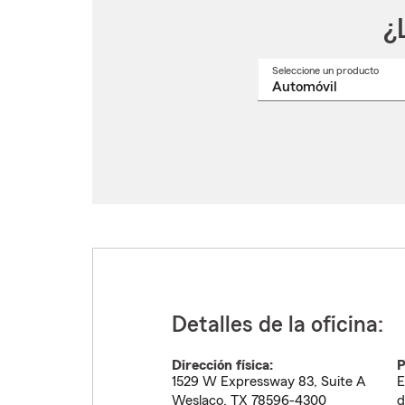
¿
Seleccione un producto
Selec
un
nomb
de
produ
del
menú
despl
Detalles de la oficina:
Dirección física:
P
1529 W Expressway 83, Suite A
E
Weslaco
,
TX
78596-4300
d