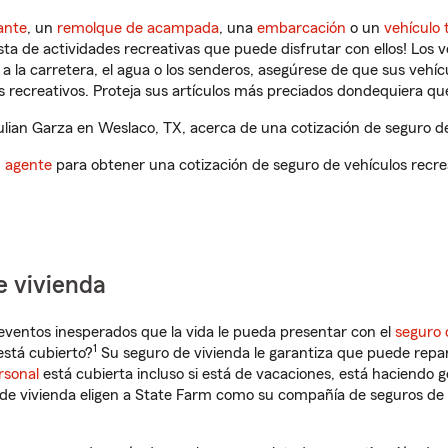
ante
, un
remolque de acampada
, una
embarcación
o un
vehículo 
ista de actividades recreativas que puede disfrutar con ellos! Los 
a la carretera, el agua o los senderos, asegúrese de que sus vehí
 recreativos. Proteja sus artículos más preciados dondequiera qu
ian Garza en Weslaco, TX, acerca de una cotización de seguro de
n agente
para obtener una cotización de seguro de vehículos recre
e vivienda
eventos inesperados que la vida le pueda presentar con el
seguro 
1
stá cubierto?
Su seguro de vivienda le garantiza que puede repar
rsonal
está cubierta incluso si está de vacaciones, está haciendo g
de vivienda eligen a State Farm como su compañía de seguros de 