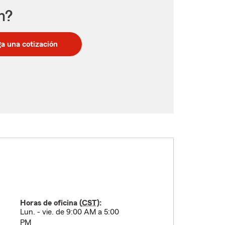
n?
a una cotización
Horas de oficina (
CST
):
Lun. - vie. de 9:00 AM a 5:00
PM