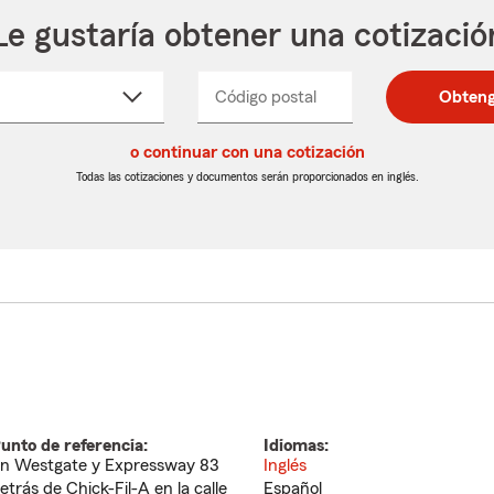
Le gustaría obtener una cotizació
cione
Código postal
Ingresa
Ingresa
Obteng
_____
un
un
re
código
código
cto
o continuar con una cotización
postal
postal
de
de
Todas las cotizaciones y documentos serán proporcionados en inglés.
egable
5
5
dígitos
dígitos
unto de referencia:
Idiomas:
n Westgate y Expressway 83
Inglés
etrás de Chick-Fil-A en la calle
Español