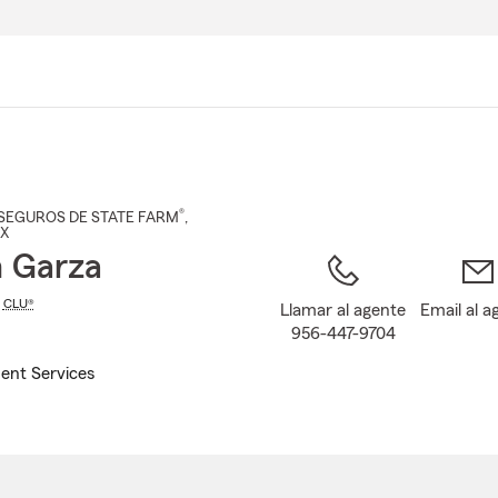
Pasar
al
contenido
principal
®
SEGUROS DE STATE FARM
,
TX
n Garza
,
CLU®
Llamar al agente
Email al a
956-447-9704
ent Services